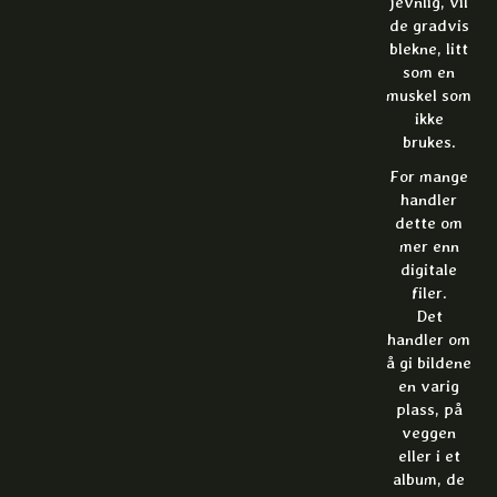
jevnlig, vil
de gradvis
blekne, litt
som en
muskel som
ikke
brukes.
For mange
handler
dette om
mer enn
digitale
filer.
Det
handler om
å gi bildene
en varig
plass, på
veggen
eller i et
album, de