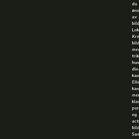
du
øns
av
bil
Lok
Kre
bil
me
tri
hu
din
kan
Ell
kan
me
kla
por
og
act
bil
Sa