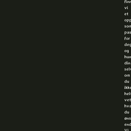
fin
vi
et
op
so
pas
for
de
og
hu
din
sel
om
du
ikk
hel
vet
hv
du
øns
end
Vi