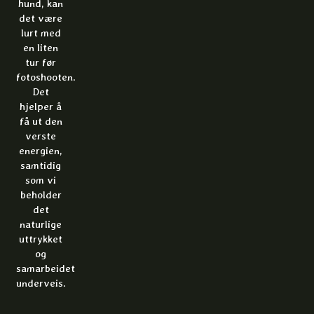
hund, kan
det være
lurt med
en liten
tur før
fotoshooten.
Det
hjelper å
få ut den
verste
energien,
samtidig
som vi
beholder
det
naturlige
uttrykket
og
samarbeidet
underveis.