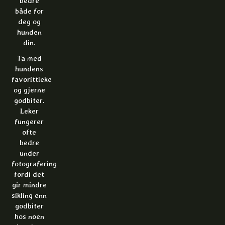
bedre
både for
deg og
hunden
din.
Ta med
hundens
favorittleke
og gjerne
godbiter.
Leker
fungerer
ofte
bedre
under
fotografering
fordi det
gir mindre
sikling enn
godbiter
hos noen