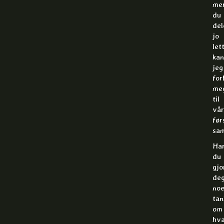
me
du
del
jo
let
kan
jeg
for
me
til
vår
før
sam
Ha
du
gjo
de
no
tan
om
hv