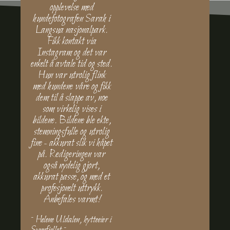
opplevelse med
hundefotografen Sarah i
Langsua nasjonalpark.
Fikk kontakt via
Instagram og det var
enkelt å avtale tid og sted.
Hun var utrolig flink
med hundene våre og fikk
dem til å slappe av, noe
som virkelig vises i
bildene. Bildene ble ekte,
stemningsfulle og utrolig
fine - akkurat slik vi håpet
på. Redigeringen var
også nydelig gjort,
akkurat passe, og med et
profesjonelt uttrykk.
Anbefales varmt!
~ Helene Uldalen, hytteeier i