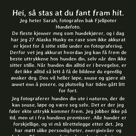
Hei, så stas at du fant fram hit.​
Jeg heter Sarah, fotografen bak Fjellpoter
Hundefoto.
De fleste kjenner meg som hundekjører, og i dag
har jeg 27 Alaska Husky en rase som ikke akkurat
er kjent for å sitte stille under en fotografering.
Derfor vet jeg akkurat hvordan jeg kan få frem de
beste uttrykkene hos hunden din, selv når den ikke
sitter stille. Når hunden din alltid er i bevegelse, er
det ikke alltid så lett å få de bildene du egentlig
ønsker deg. Den vil heller løpe, snuse og gjøre alt
annet enn å posere, og plutselig har tiden gått litt
for fort.
Jeg fotograferer hunden din ute i naturen, der de
kan snuse, løpe og være seg selv. Det er der jeg
føler ekte uttrykk kommer frem. Jeg jobber ikke på
tid, men ut i fra hundens premisser. Alle hunder er
forskjellige, og vi må tilrettelegge etter det. Jeg
har møtt ulike personligheter, energinivåer og