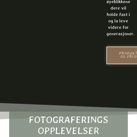
øyeblikkene
dere vil
holde fast i
og la leve
videre for
generasjoner.
PRODUK
OG PRIS
FOTOGRAFERINGS
OPPLEVELSER