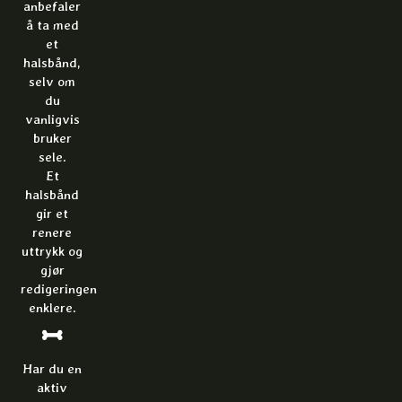
anbefaler
å ta med
et
halsbånd,
selv om
du
vanligvis
bruker
sele.
Et
halsbånd
gir et
renere
uttrykk og
gjør
redigeringen
enklere.
Har du en
aktiv